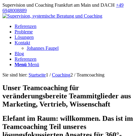
Supervision und Coaching Frankfurt am Main und DACH
+49
6948008889
Referenzen
Probleme
Lösungen
Kontakt
Johannes Faupel
Blog
Referenzen
Menü
Menü
Sie sind hier:
Startseite
1
/
Coaching
2
/
Teamcoaching
Unser Teamcoaching für
veränderungsbereite Teammitglieder aus
Marketing, Vertrieb, Wissenschaft
Elefant im Raum: willkommen. Das ist im
Teamcoaching Teil unseres
lösungsfokussierten Ansatzes für 360°-