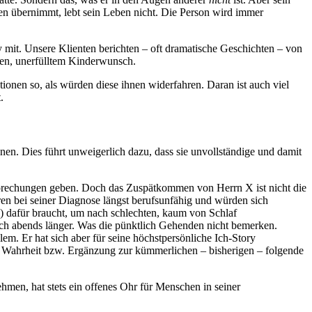
deren übernimmt, lebt sein Leben nicht. Die Person wird immer
 mit. Unsere Klienten berichten – oft dramatische Geschichten – von
men, unerfülltem Kinderwunsch.
ionen so, als würden diese ihnen widerfahren. Daran ist auch viel
.
en. Dies führt unweigerlich dazu, dass sie unvollständige und damit
tsprechungen geben. Doch das Zuspätkommen von Herrn X ist nicht die
ren bei seiner Diagnose längst berufsunfähig und würden sich
n) dafür braucht, um nach schlechten, kaum von Schlaf
uch abends länger. Was die pünktlich Gehenden nicht bemerken.
m. Er hat sich aber für seine höchstpersönliche Ich-Story
e Wahrheit bzw. Ergänzung zur kümmerlichen – bisherigen – folgende
ehmen, hat stets ein offenes Ohr für Menschen in seiner