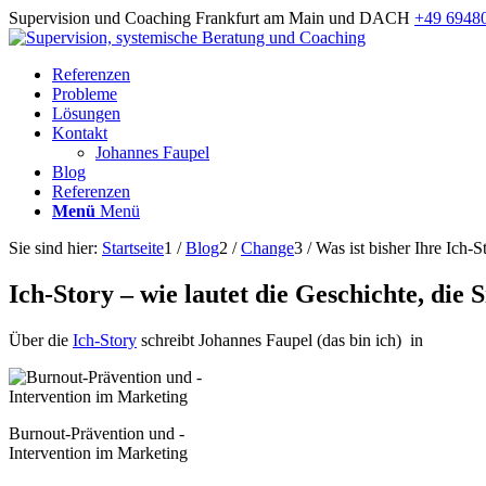
Supervision und Coaching Frankfurt am Main und DACH
+49 6948
Referenzen
Probleme
Lösungen
Kontakt
Johannes Faupel
Blog
Referenzen
Menü
Menü
Sie sind hier:
Startseite
1
/
Blog
2
/
Change
3
/
Was ist bisher Ihre Ich-S
Ich-Story – wie lautet die Geschichte, die 
Über die
Ich-Story
schreibt Johannes Faupel (das bin ich) in
Burnout-Prävention und -
Intervention im Marketing