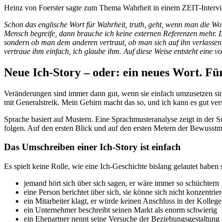
Heinz von Foerster sagte zum Thema Wahrheit in einem ZEIT-Interv
Schon das englische Wort für Wahrheit, truth, geht, wenn man die Wor
Mensch begreife, dann brauche ich keine externen Referenzen mehr. Da
sondern ob man dem anderen vertraut, ob man sich auf ihn verlassen 
vertraue ihm einfach, ich glaube ihm. Auf diese Weise entsteht eine 
Neue Ich-Story – oder: ein neues Wort. Fü
Veränderungen sind immer dann gut, wenn sie einfach umzusetzen sin
mit Generalstreik. Mein Gehirn macht das so, und ich kann es gut ver
Sprache basiert auf Mustern. Eine Sprachmusteranalyse zeigt in de
folgen. Auf den ersten Blick und auf den ersten Metern der Bewusstma
Das Umschreiben einer Ich-Story ist einfach
Es spielt keine Rolle, wie eine Ich-Geschichte bislang gelautet haben s
jemand hört sich über sich sagen, er wäre immer so schüchtern
eine Person berichtet über sich, sie könne sich nicht konzentrie
ein Mitarbeiter klagt, er würde keinen Anschluss in der Kollege
ein Unternehmer beschreibt seinen Markt als enorm schwierig
ein Ehepartner nennt seine Versuche der Beziehungsgestaltung a