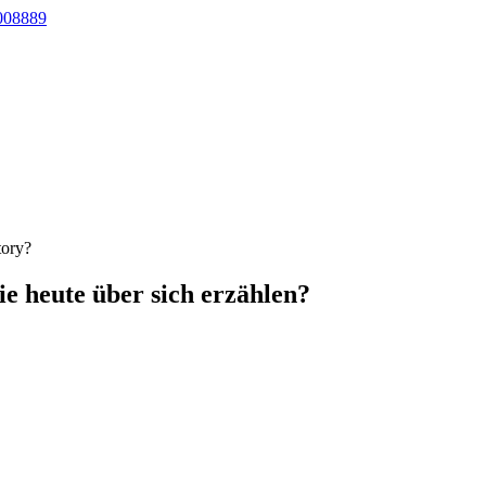
008889
tory?
Sie heute über sich erzählen?