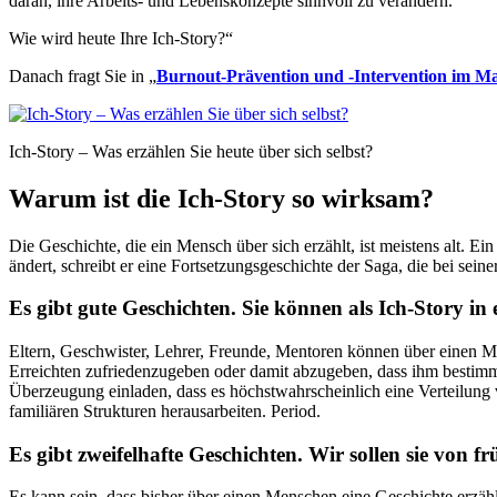
daran, ihre Arbeits- und Lebenskonzepte sinnvoll zu verändern.
Wie wird heute Ihre Ich-Story?“
Danach fragt Sie in „
Burnout-Prävention und -Intervention im M
Ich-Story – Was erzählen Sie heute über sich selbst?
Warum ist die Ich-Story so wirksam?
Die Geschichte, die ein Mensch über sich erzählt, ist meistens alt. E
ändert, schreibt er eine Fortsetzungsgeschichte der Saga, die bei sei
Es gibt gute Geschichten. Sie können als Ich-Story i
Eltern, Geschwister, Lehrer, Freunde, Mentoren können über einen Men
Erreichten zufriedenzugeben oder damit abzugeben, dass ihm bestimm
Überzeugung einladen, dass es höchstwahrscheinlich eine Verteilung v
familiären Strukturen herausarbeiten. Period.
Es gibt zweifelhafte Geschichten. Wir sollen sie von fr
Es kann sein, dass bisher über einen Menschen eine Geschichte erzäh