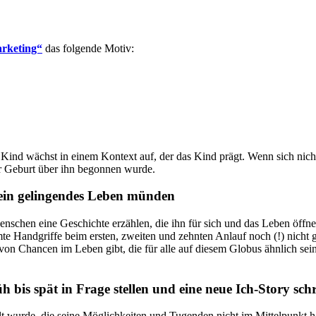
arketing“
das folgende Motiv:
in Kind wächst in einem Kontext auf, der das Kind prägt. Wenn sich nic
ner Geburt über ihn begonnen wurde.
n ein gelingendes Leben münden
schen eine Geschichte erzählen, die ihn für sich und das Leben öffnet
te Handgriffe beim ersten, zweiten und zehnten Anlauf noch (!) nicht
on Chancen im Leben gibt, die für alle auf diesem Globus ähnlich sein
üh bis spät in Frage stellen und eine neue Ich-Story sch
lt wurde, die seine Möglichkeiten und Tugenden nicht im Mittelpunkt h