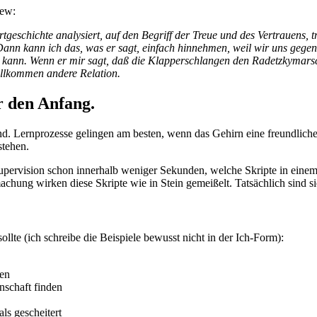
iew:
tgeschichte analysiert, auf den Begriff der Treue und des Vertrauens, 
nn kann ich das, was er sagt, einfach hinnehmen, weil wir uns gegenseit
kann. Wenn er mir sagt, daß die Klapperschlangen den Radetzkymarsch s
vollkommen andere Relation.
r den Anfang.
d. Lernprozesse gelingen am besten, wenn das Gehirn eine freundlich
stehen.
r Supervision schon innerhalb weniger Sekunden, welche Skripte in e
chung wirken diese Skripte wie in Stein gemeißelt. Tatsächlich sind si
ollte (ich schreibe die Beispiele bewusst nicht in der Ich-Form):
ren
nschaft finden
ls gescheitert