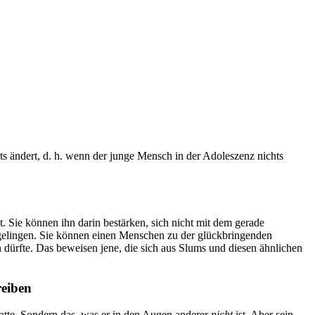
hts ändert, d. h. wenn der junge Mensch in der Adoleszenz nichts
. Sie können ihn darin bestärken, sich nicht mit dem gerade
 gelingen. Sie können einen Menschen zu der glückbringenden
 dürfte. Das beweisen jene, die sich aus Slums und diesen ähnlichen
reiben
atte. Sondern das, was er in den Augen anderer
nicht
ist. Aber sein