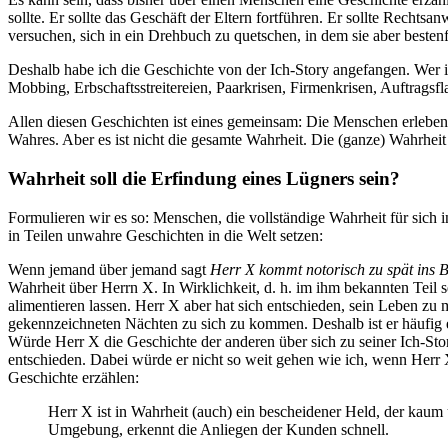
sollte. Er sollte das Geschäft der Eltern fortführen. Er sollte Rechts
versuchen, sich in ein Drehbuch zu quetschen, in dem sie aber bestenfa
Deshalb habe ich die Geschichte von der Ich-Story angefangen. Wer i
Mobbing, Erbschaftsstreitereien, Paarkrisen, Firmenkrisen, Auftrag
Allen diesen Geschichten ist eines gemeinsam: Die Menschen erleben s
Wahres. Aber es ist nicht die gesamte Wahrheit. Die (ganze) Wahrheit 
Wahrheit soll die Erfindung eines Lügners sein?
Formulieren wir es so: Menschen, die vollständige Wahrheit für sich
in Teilen unwahre Geschichten in die Welt setzen:
Wenn jemand über jemand sagt
Herr X kommt notorisch zu spät ins 
Wahrheit über Herrn X. In Wirklichkeit, d. h. im ihm bekannten Teil 
alimentieren lassen. Herr X aber hat sich entschieden, sein Leben z
gekennzeichneten Nächten zu sich zu kommen. Deshalb ist er häufig e
Würde Herr X die Geschichte der anderen über sich zu seiner Ich-Stor
entschieden. Dabei würde er nicht so weit gehen wie ich, wenn Her
Geschichte erzählen:
Herr X ist in Wahrheit (auch) ein bescheidener Held, der kaum 
Umgebung, erkennt die Anliegen der Kunden schnell.