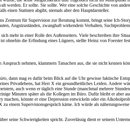
anwalt werden. Er sollte. Sie sollte. Wer eine solche Geschichte von an
lls einen Statisten abgibt, niemals aber den Hauptdarsteller.
ns Zentrum für Supervision zur Beratung kommt, bringt seine Ich-Story
sflauten, Angstzuständen, zwanghaft wirkendem Verhalten, Suchtproble
ich mehr in einer Rolle des Außenseiters. Viele beschreiben ihre Situat
ist ohnehin die Erfindung eines Lügners, stellte Heinz von Foerster fest
 in Anspruch nehmen, klammern Tatsachen aus, die sie nicht kennen könn
Büro
, dann mag es dafür beim Blick auf die Uhr gewisse faktische En
seines Privatlebens, hat Herr X ein gesundheitliches Leiden. Andere wä
u meistern, auch wenn er täglich eine Stunde (manchmal mehrere Stunde
inige Minuten später als die Kollegen im Büro. Dafür bleibt er aber a
y machen, könnte er eine Depression entwickeln oder ein Alkoholproble
r X zu einem Supervisionsgespräch käme. Ich würde als näherungsweis
über seine Schwierigkeiten spricht. Zuverlässig dient er seinem Untern