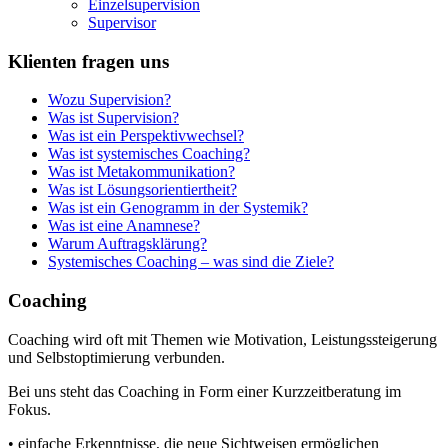
Einzelsupervision
Supervisor
Klienten fragen uns
Wozu Supervision?
Was ist Supervision?
Was ist ein Perspektivwechsel?
Was ist systemisches Coaching?
Was ist Metakommunikation?
Was ist Lösungsorientiertheit?
Was ist ein Genogramm in der Systemik?
Was ist eine Anamnese?
Warum Auftragsklärung?
Systemisches Coaching – was sind die Ziele?
Coaching
Coaching wird oft mit Themen wie Motivation, Leistungssteigerung
und Selbstoptimierung verbunden.
Bei uns steht das Coaching in Form einer Kurzzeitberatung im
Fokus.
• einfache Erkenntnisse, die neue Sichtweisen ermöglichen